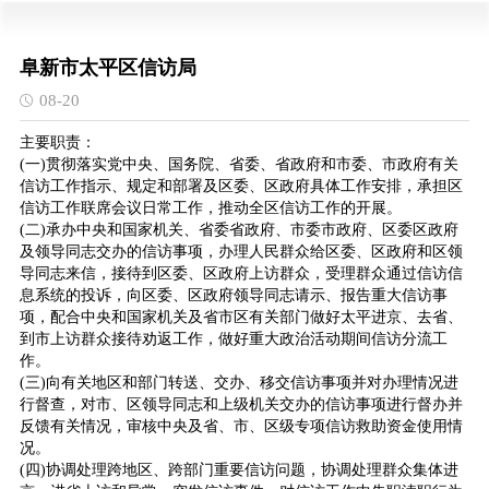
阜新市太平区信访局
08-20
主要职责：
(一)贯彻落实党中央、国务院、省委、省政府和市委、市政府有关
信访工作指示、规定和部署及区委、区政府具体工作安排，承担区
信访工作联席会议日常工作，推动全区信访工作的开展。
(二)承办中央和国家机关、省委省政府、市委市政府、区委区政府
及领导同志交办的信访事项，办理人民群众给区委、区政府和区领
导同志来信，接待到区委、区政府上访群众，受理群众通过信访信
息系统的投诉，向区委、区政府领导同志请示、报告重大信访事
项，配合中央和国家机关及省市区有关部门做好太平进京、去省、
到市上访群众接待劝返工作，做好重大政治活动期间信访分流工
作。
(三)向有关地区和部门转送、交办、移交信访事项并对办理情况进
行督查，对市、区领导同志和上级机关交办的信访事项进行督办并
反馈有关情况，审核中央及省、市、区级专项信访救助资金使用情
况。
(四)协调处理跨地区、跨部门重要信访问题，协调处理群众集体进