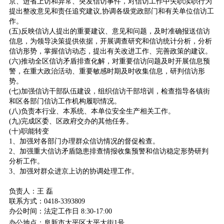
京、进省上访和异常、突发信访事件，对信访工作中失职渎职行为
提出整改意见和责任追究建议,协调各级党政部门和有关单位信访工
作。
(五)反映信访人提出的重要建议、意见和问题，及时准确报送信访
信息，为领导决策提供依据，开展调查研究和信访统计分析，分析
信访形势，掌握信访动态，提出有关改进工作、完善政策的建议。
(六)推动全区信访矛盾排查化解，对重要信访问题及时开展信息预
警，在重大政治活动、重要敏感时期及时收集信息，研判信访形
势。
(七)加强信访干部队伍建设，组织信访干部培训，检查指导各镇街
和区各部门信访工作机构履职情况。
(八)负责本行业、本系统、本单位安全生产相关工作。
(九)完成区委、区政府交办的其他任务。
(十)职能转变
1、加强对各部门办理群众信访情况的督促检查。
2、加强重大信访矛盾隐患排查情报收集预警和信访稳定形势研判
分析工作。
3、加强对群众进京上访的协调处理工作。
负责人：王 磊
联系方式：0418-3393809
办公时间：法定工作日 8:30-17:00
办公地点：阜新市太平区太平大街1号