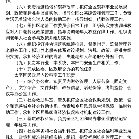
作。
（六）负责推进婚俗和殡葬改革，拟订全区殡葬事业发展规
划、政策和标准并监督实施，指导全区公墓建设和管理工作，负责
生活无着流浪乞讨人员的救助工作，指导婚姻、殡葬管理工作。
（七）承担区老龄工作委员会日常工作。组织落实并协调积极
应对人口老龄化政策措施。指导协调老年人权益保障工作。组织协
调老年人社会参与政策并组织实施。
（八）组织拟订并协调落实统筹推进、督促指导、监督管理养
老服务工作，拟订养老服务体系建设规划、法规、政策、标准并组
织实施。承担经济困难的高龄、失能老年人养老服务补贴工作。
（九）负责本行业、本系统、本部门安全生产相关工作。
（十）完成区委、区政府交办的其他任务。
太平区民政局内设科室工作职责
（一）综合办公室。负责局内财务管理、人事劳资（固定资
产）、文字综合、文件归档、政务信息、后勤保障、考勤监督、会
议等办公室工作。
（二）社会救助科室。牵头拟订全区社会救助规划、政策，健
全和完善城乡社会救助体系，负责城乡居民最低生活保障、临时救
助工作，承担全区居民家庭经济状况核对机制建设工作。
（三）基层政权科室。负责全区社团和民办非企业的登记管
理、年检等工作。
（四）社会事务和社会福利科室。拟订全区社会福利事业发展
规划、政策和标准并组织实施，组织、指导福利机构管理工作，负