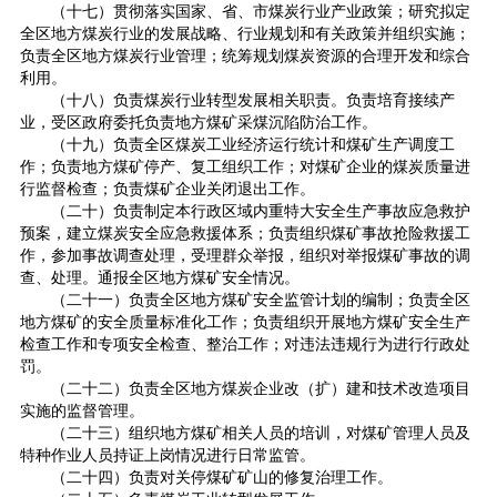
（十七）贯彻落实国家、省、市煤炭行业产业政策；研究拟定
全区地方煤炭行业的发展战略、行业规划和有关政策并组织实施；
负责全区地方煤炭行业管理；统筹规划煤炭资源的合理开发和综合
利用。
（十八）负责煤炭行业转型发展相关职责。负责培育接续产
业，受区政府委托负责地方煤矿采煤沉陷防治工作。
（十九）负责全区煤炭工业经济运行统计和煤矿生产调度工
作；负责地方煤矿停产、复工组织工作；对煤矿企业的煤炭质量进
行监督检查；负责煤矿企业关闭退出工作。
（二十）负责制定本行政区域内重特大安全生产事故应急救护
预案，建立煤炭安全应急救援体系；负责组织煤矿事故抢险救援工
作，参加事故调查处理，受理群众举报，组织对举报煤矿事故的调
查、处理。通报全区地方煤矿安全情况。
（二十一）负责全区地方煤矿安全监管计划的编制；负责全区
地方煤矿的安全质量标准化工作；负责组织开展地方煤矿安全生产
检查工作和专项安全检查、整治工作；对违法违规行为进行行政处
罚。
（二十二）负责全区地方煤炭企业改（扩）建和技术改造项目
实施的监督管理。
（二十三）组织地方煤矿相关人员的培训，对煤矿管理人员及
特种作业人员持证上岗情况进行日常监管。
（二十四）负责对关停煤矿矿山的修复治理工作。