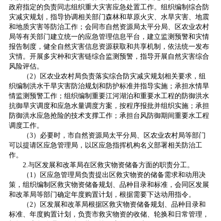
政府指定的负责同志组织重大灾害应急处置工作。组织编制综合防
灾减灾规划，指导协调相关部门森林和草原火灾、水旱灾害、地震
和地质灾害等防治工作；会同市自然资源局太平分局、区农业农村
局等有关部门建立统一的应急管理信息平台，建立监测预警和灾情
报告制度，健全自然灾害信息资源获取和共享机制，依法统一发布
灾情。开展多灾种和灾害链综合监测预警，指导开展自然灾害综合
风险评估。
（2）区农业农村局负责落实综合防灾减灾规划相关要求，组
织编制洪水干旱灾害防治规划和防护标准并指导实施；承担水情旱
情监测预警工作；组织编制重要江河湖泊和重要水工程的防御洪水
抗御旱灾调度和应急水量调度方案，按程序报批并组织实施；承担
防御洪水应急抢险的技术支撑工作；承担台风防御期间重要水工程
调度工作。
（3）必要时，市自然资源局太平分局、区农业农村局等部门
可以提请区应急管理局，以区应急指挥机构名义部署相关防治工
作。
2.与区发展和改革局在区救灾物资储备方面的职责分工。
（1）区应急管理局负责提出区救灾物资的储备需求和动用决
策，组织编制区救灾物资储备规划、品种目录和标准，会同区发展
和改革局等部门确定年度购置计划，根据需要下达动用指令。
（2）区发展和改革局根据区救灾物资储备规划、品种目录和
标准、年度购置计划，负责市救灾物资的收储、轮换和日常管理，