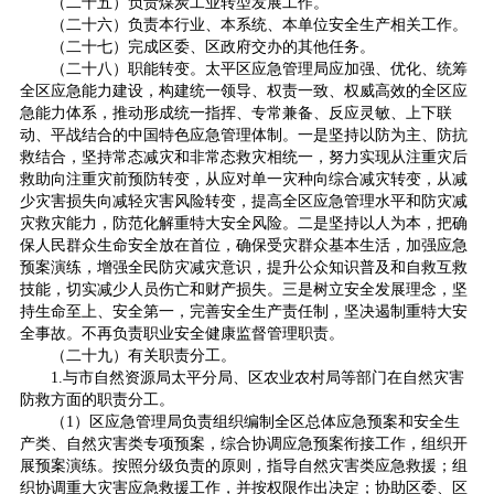
（二十五）负责煤炭工业转型发展工作。
（二十六）负责本行业、本系统、本单位安全生产相关工作。
（二十七）完成区委、区政府交办的其他任务。
（二十八）职能转变。太平区应急管理局应加强、优化、统筹
全区应急能力建设，构建统一领导、权责一致、权威高效的全区应
急能力体系，推动形成统一指挥、专常兼备、反应灵敏、上下联
动、平战结合的中国特色应急管理体制。一是坚持以防为主、防抗
救结合，坚持常态减灾和非常态救灾相统一，努力实现从注重灾后
救助向注重灾前预防转变，从应对单一灾种向综合减灾转变，从减
少灾害损失向减轻灾害风险转变，提高全区应急管理水平和防灾减
灾救灾能力，防范化解重特大安全风险。二是坚持以人为本，把确
保人民群众生命安全放在首位，确保受灾群众基本生活，加强应急
预案演练，增强全民防灾减灾意识，提升公众知识普及和自救互救
技能，切实减少人员伤亡和财产损失。三是树立安全发展理念，坚
持生命至上、安全第一，完善安全生产责任制，坚决遏制重特大安
全事故。不再负责职业安全健康监督管理职责。
（二十九）有关职责分工。
1.与市自然资源局太平分局、区农业农村局等部门在自然灾害
防救方面的职责分工。
（1）区应急管理局负责组织编制全区总体应急预案和安全生
产类、自然灾害类专项预案，综合协调应急预案衔接工作，组织开
展预案演练。按照分级负责的原则，指导自然灾害类应急救援；组
织协调重大灾害应急救援工作，并按权限作出决定；协助区委、区