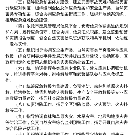
（三）指导应急预案体系建设，建立完善事故灾难和自然灾害
分级应对制度，组织编制全区总体应急预案和安全生产类、自然灾
害类专项预案，综合协调应急预案衔接工作，组织开展预案演练，
推动应急避难设施建设。
（四）依托市应急管理局信息平台，负责信息传输渠道的规划
和布局，履行应急值守，综合协调，信息汇总职能。建立监测预警
和灾情报告制度，健全自然灾害信息资源获取和共享机制，依法统
一发布灾情。
（五）组织指导协调安全生产类、自然灾害类等突发事件应急
救援，综合研判突发事件发展态势并提出应对建议，协助区委、区
政府指定的负责同志组织相关灾害应急处置工作。
（六）统一协调指挥各类应急专业队伍，建立应急协调联动机
制，推进指挥平合对接，衔接解放军和武警部队参与应急救援工
作。
（七）统筹应急救援力量建设，负责消防、森林和草原火灾扑
救、抗洪抢险、地震和地质灾害救援、生产安全事故救援等专业应
急救援力量建设，指导社会应急救援力量建设。
（八）负责消防工作、指导全区消防监督、火灾预防、火灾扑
救等工作。
（九）指导协调森林和草原火灾、水旱灾害、地震和地质灾害
等防治工作，负责自然灾害综合监测预警工作，指导开展自然灾害
综合风险评估工作。
（十）组织协调灾害救助工作，组织指导灾情核查、损失评