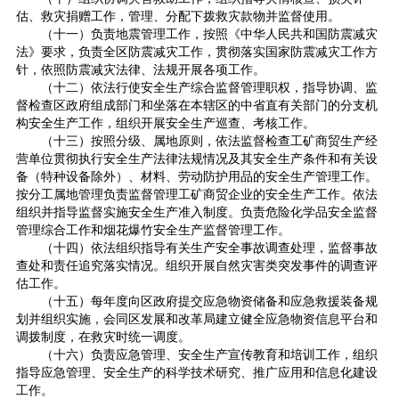
估、救灾捐赠工作，管理、分配下拨救灾款物并监督使用。
（十一）负责地震管理工作，按照《中华人民共和国防震减灾
法》要求，负责全区防震减灾工作，贯彻落实国家防震减灾工作方
针，依照防震减灾法律、法规开展各项工作。
（十二）依法行使安全生产综合监督管理职权，指导协调、监
督检查区政府组成部门和坐落在本辖区的中省直有关部门的分支机
构安全生产工作，组织开展安全生产巡查、考核工作。
（十三）按照分级、属地原则，依法监督检查工矿商贸生产经
营单位贯彻执行安全生产法律法规情况及其安全生产条件和有关设
备（特种设备除外）、材料、劳动防护用品的安全生产管理工作。
按分工属地管理负责监督管理工矿商贸企业的安全生产工作。依法
组织并指导监督实施安全生产准入制度。负责危险化学品安全监督
管理综合工作和烟花爆竹安全生产监督管理工作。
（十四）依法组织指导有关生产安全事故调查处理，监督事故
查处和责任追究落实情况。组织开展自然灾害类突发事件的调查评
估工作。
（十五）每年度向区政府提交应急物资储备和应急救援装备规
划并组织实施，会同区发展和改革局建立健全应急物资信息平台和
调拨制度，在救灾时统一调度。
（十六）负责应急管理、安全生产宣传教育和培训工作，组织
指导应急管理、安全生产的科学技术研究、推广应用和信息化建设
工作。