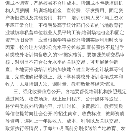
训成本调查，严格核减不合理成本。培训成本包括培训机
构人员薪酬、培训场地租金、宣传费、研发费用、固定资
产折旧费以及其他费用。其中，培训机构人员平均工资水
平应正常合理，不得明显高于统计部门公布的当地教育行
业城镇非私营单位就业人员平均工资;培训场地租金和固定
资产折旧费等，应当根据学科类校外培训实际利用时长等
因素，按合理方法和公允水平分摊核算;宣传费按不超过学
科类校外培训销售收入的3%据实核算。要加强关联交易审
核，对明显不符合公允水平的关联交易，可开展延伸调
查。各地要推动培训机构加快建立健全财务会计核算等制
度，完整准确记录线上、线下学科类校外培训各项成本和
收入，以及培训人次、课时量、教师数量等经营情况。
三、强化收费信息公开。各地要督促培训机构按照规定
通过网站、收费场所、线上应用程序、公开媒体等途径，
将学科类校外培训内容、培训时长、收费标准、教师资质
等信息提前向社会公开;将招生简章、收费标准、教师资质
等资料，连同上一年度收入、成本、利润以及关联交易、
政策执行等情况，于每年6月底前分别报送给当地教育、发