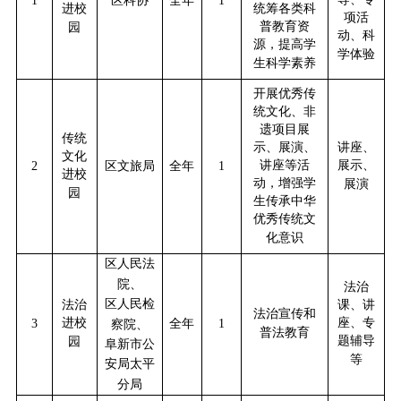
1
区科协
全年
1
进校
统筹各类科
项活
普教育资
园
动、科
源，提高学
学体验
生科学素养
开展优秀传
统文化、非
遗项目展
传统
示、展演、
讲座、
文化
讲座等活
展示、
2
区文旅局
全年
1
进校
动，增强学
展演
园
生传承中华
优秀传统文
化意识
区人民法
院、
法治
区人民检
法治
课、讲
法治宣传和
进校
座、专
3
全年
1
察院、
普法教育
题辅导
园
阜新市公
等
安局太平
分局