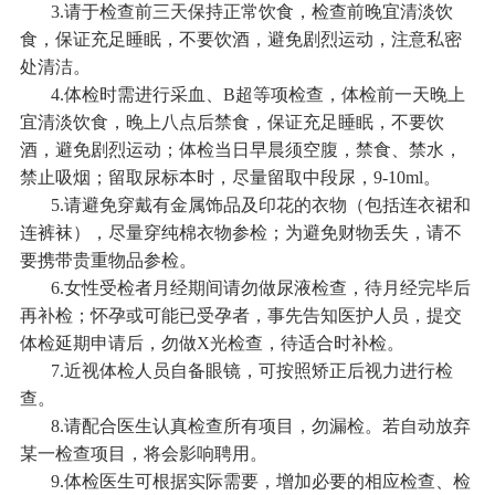
3.请于检查前三天保持正常饮食，检查前晚宜清淡饮
食，保证充足睡眠，不要饮酒，避免剧烈运动，注意私密
处清洁。
4.体检时需进行采血、B超等项检查，体检前一天晚上
宜清淡饮食，晚上八点后禁食，保证充足睡眠，不要饮
酒，避免剧烈运动；体检当日早晨须空腹，禁食、禁水，
禁止吸烟；留取尿标本时，尽量留取中段尿，9-10ml。
5.请避免穿戴有金属饰品及印花的衣物（包括连衣裙和
连裤袜），尽量穿纯棉衣物参检；为避免财物丢失，请不
要携带贵重物品参检。
6.女性受检者月经期间请勿做尿液检查，待月经完毕后
再补检；怀孕或可能已受孕者，事先告知医护人员，提交
体检延期申请后，勿做X光检查，待适合时补检。
7.近视体检人员自备眼镜，可按照矫正后视力进行检
查。
8.请配合医生认真检查所有项目，勿漏检。若自动放弃
某一检查项目，将会影响聘用。
9.体检医生可根据实际需要，增加必要的相应检查、检