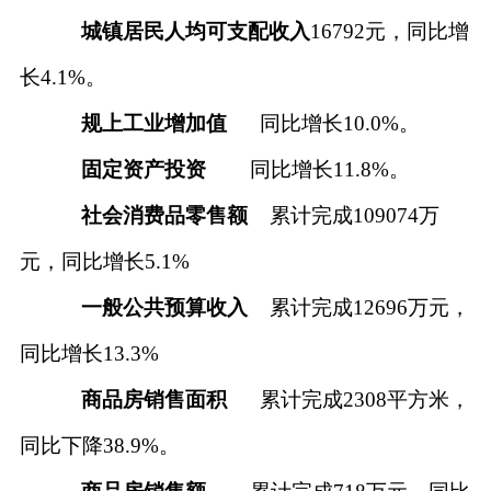
城镇居民人均可支配收入
16792
元，同比增
长
4
.1
%。
规上工业增加值
同比增长
1
0.0
%。
固定资产投资
同比
增长
11.8
%。
社会消费品零售额
累计完成
109074
万
元，同比增长
5.1
%
一般公共预算收入
累计完成
12696
万元，
同比增长
13.3
%
商品房销售面积
累计完成
2308
平方米，
同比下降
38.9
%。