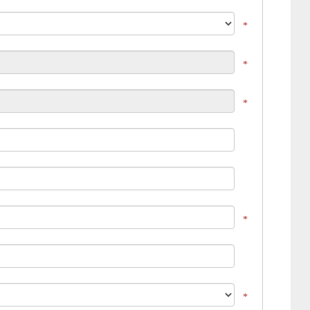
*
*
*
*
*