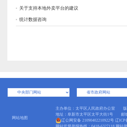
关于支持本地外卖平台的建议
统计数据咨询
主办单位：太平区人民政府办公室 版
地址：阜新市太平区太平大街1号 邮编：12300
网站地图
辽公网安备 21090402210922号
辽ICP备
网站监督举报热线：0418-6327118 网站举报