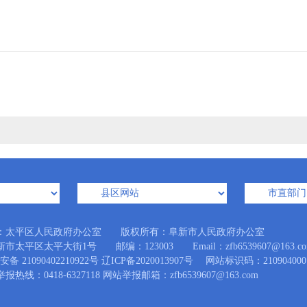
：太平区人民政府办公室 版权所有：阜新市人民政府办公室
市太平区太平大街1号 邮编：123003 Email：zfb6539607@163.co
备 21090402210922号
辽ICP备2020013907号
网站标识码：210904000
热线：0418-6327118 网站举报邮箱：zfb6539607@163.com