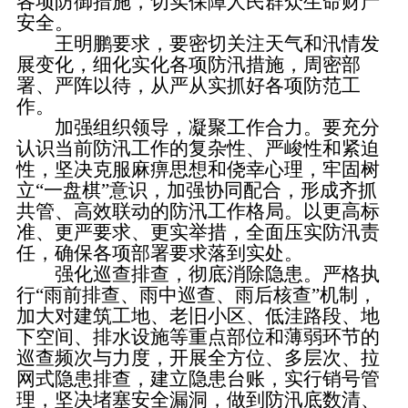
各项防御措施，切实保障人民群众生命财产
安全。
王明鹏要求，要密切关注天气和汛情发
展变化，细化实化各项防汛措施，周密部
署、严阵以待，从严从实抓好各项防范工
作。
加强组织领导，凝聚工作合力。要充分
认识当前防汛工作的复杂性、严峻性和紧迫
性，坚决克服麻痹思想和侥幸心理，牢固树
立“一盘棋”意识，加强协同配合，形成齐抓
共管、高效联动的防汛工作格局。以更高标
准、更严要求、更实举措，全面压实防汛责
任，确保各项部署要求落到实处。
强化巡查排查，彻底消除隐患。严格执
行“雨前排查、雨中巡查、雨后核查”机制，
加大对建筑工地、老旧小区、低洼路段、地
下空间、排水设施等重点部位和薄弱环节的
巡查频次与力度，开展全方位、多层次、拉
网式隐患排查，建立隐患台账，实行销号管
理，坚决堵塞安全漏洞，做到防汛底数清、