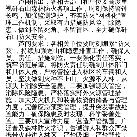
芦闯指出，各相关部门和单位要高度重
视矸石山森林防火各项工作，时刻保持警钟
长鸣，加强监测巡护，夯实防火“网格化”管
理工作机制，采取有力措施防风险、除隐
患，做到不留死角、不留盲区，全力确保矸
石山防火安全。
芦闯要求：各相关单位要时刻绷紧“防火
弦”，持续加强巡山和隐患排查工作，确保人
员、责任、措施到位。一要强化责任落实，
筑牢防范屏障。将防火责任明确到具体部门
和具体人员，严格管控进入林区的车辆和人
员，坚决做到火种不上山、火源不入林，从
源头上消除安全隐患。二要加强源头管控，
消除风险隐患。严格落实野外火源管理措
施，加大灭火机具和装备物资的储备与管理
力度，完善应急预案管理，提升突发事故处
置能力，确保隐患及时发现、科学妥善处
置。三要加大宣传力度，营造严管氛围。广
泛普及森林防火常识，告诫游人和群众严禁
携带火种进入林区、严禁吸烟、严禁野炊，