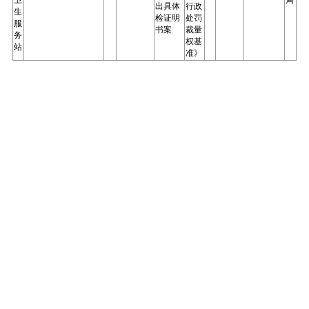
卫
局
出具体
行政
生
检证明
处罚
服
书案
裁量
务
权基
站
准》