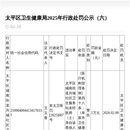
太平区卫生健康局2025年行政处罚公示（六）
02-10
行
政
法
处
处
相
定
行政处罚
罚款金
违法事
处罚
罚
处罚决定
罚
对
统一社会信用代码
代
决定书文
额
实
依据
类
日期
机
人
表
号
（元）
别
关
名
人
称
《医
太
疗机
平
太平区
构管
区
城南街
理条
城
道兴城
例》
南
太
社区卫
第四
街
平
生服务
十八
道
区
阜太卫医
王
站未经
条；
兴
警
卫
210904094413417033-
罚
玉
医师
《阜
1
万元
2026.02.09
1
城
[2025]007
告
生
香
（士）
新市
号
社
健
亲自诊
卫生
区
康
查病人
健康