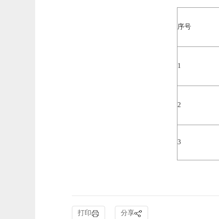
序号
1
2
3
打印
分享