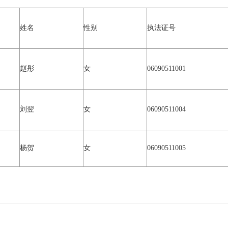
姓名
性别
执法证号
赵彤
女
06090511001
刘翌
女
06090511004
杨贺
女
06090511005