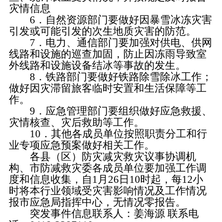
灾情信息
6．自然资源部门要做好因暴雪冰冻灾害
引发或可能引发的次生地质灾害的防范。
7．电力、通信部门要加强对供电、供网
线路和设施的巡查加固，防止因冻雨导致室
外线路和设施设备结冰等事故的发生。
8．铁路部门要做好铁路除雪除冰工作；
做好因灾滞留旅客临时安置和生活保障等工
作。
9．应急管理部门要组织做好应急救援、
灾情核查、灾后救助等工作。
10．其他各成员单位按照职责分工和行
业专项应急预案做好相关工作。
各县（区）防灾减灾救灾议事协调机
构、市防减救灾委各成员单位要加强工作调
度和信息收集，自1月26日10时起，每12小
时将本行业领域受灾害影响情况及工作情况
报市应急局指挥中心，无情况零报告。
突发事件信息联系人：姜海源 联系电