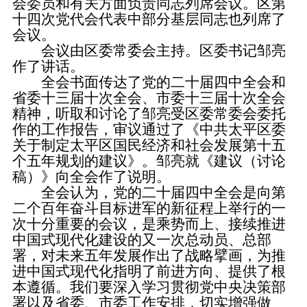
会委员和有关方面负责同志列席会议。区第
十四次党代会代表中部分基层同志也列席了
会议。
会议由区委常委会主持。区委书记邹亮
作了讲话。
全会书面传达了党的二十届四中全会和
省委十三届十次全会、市委十三届十次全会
精神，听取和讨论了邹亮受区委常委会委托
作的工作报告，审议通过了《中共太平区委
关于制定太平区国民经济和社会发展第十五
个五年规划的建议》。邹亮就《建议（讨论
稿）》向全会作了说明。
全会认为，党的二十届四中全会是向第
二个百年奋斗目标进军的新征程上举行的一
次十分重要的会议，是乘势而上、接续推进
中国式现代化建设的又一次总动员、总部
署，对未来五年发展作出了战略擘画，为推
进中国式现代化指明了前进方向、提供了根
本遵循。我们要深入学习贯彻党中央决策部
署以及省委、市委工作安排，切实增强做