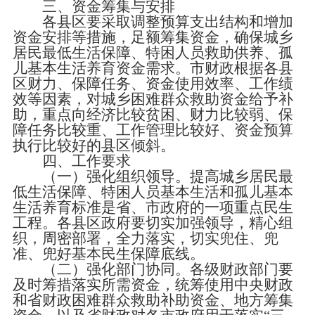
三、资金筹集与安排
各县区要采取调整预算支出结构和增加
资金安排等措施，足额筹集资金，确保城乡
居民最低生活保障、特困人员救助供养、孤
儿基本生活养育资金需求。市财政根据各县
区财力、保障任务、资金使用效率、工作绩
效等因素，对城乡困难群众救助资金给予补
助，重点向经济比较贫困、财力比较弱、保
障任务比较重、工作管理比较好、资金预算
执行比较好的县区倾斜。
四、工作要求
（一）强化组织领导。提高城乡居民最
低生活保障、特困人员基本生活和孤儿基本
生活养育标准是省、市政府的一项重点民生
工程。各县区政府要切实加强领导，精心组
织，周密部署，全力落实，切实兜住、兜
准、兜好基本民生保障底线。
（二）强化部门协同。各级财政部门要
及时筹措落实所需资金，统筹使用中央财政
和省财政困难群众救助补助资金、地方筹集