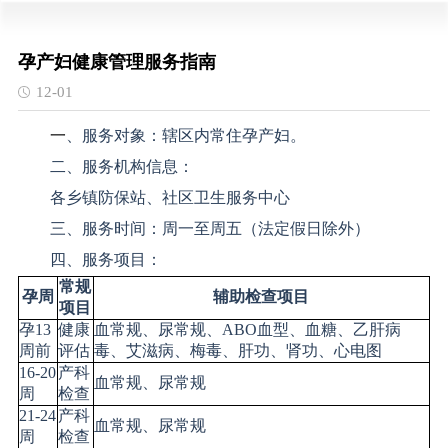
孕产妇健康管理服务指南
12-01
、服务对象：辖区内常住孕产妇。
一
二、服务机构信息：
各乡镇防保站、社区卫生服务中心
三、服务时间：周一至周五（法定假日除外）
四、服务项目：
常规
孕周
辅助检查项目
项目
孕13
健康
血常规、尿常规、ABO血型、血糖、乙肝病
周前
评估
毒、艾滋病、梅毒、肝功、肾功、心电图
16-20
产科
血常规、尿常规
周
检查
21-24
产科
血常规、尿常规
周
检查