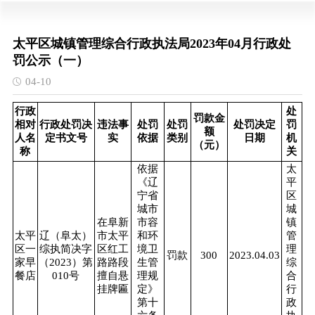
太平区城镇管理综合行政执法局2023年04月行政处
罚公示（一）
04-10
行政
处
罚款金
相对
行政处罚决
违法事
处罚
处罚
处罚决定
罚
额
人名
定书文号
实
依据
类别
日期
机
（元）
称
关
依据
太
《辽
平
宁省
区
城市
城
在阜新
市容
镇
太平
辽（阜太）
市太平
和环
管
区一
综执简决字
区红工
境卫
理
罚款
300
2023.04.03
家早
（2023）第
路路段
生管
综
餐店
010号
擅自悬
理规
合
挂牌匾
定》
行
第十
政