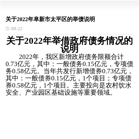
关于2022年阜新市太平区的举债说明
08-22
关于
202
2
年举借政府债务情况的
说明
202
2
年，我
区
新增政府债务限额合计
0.73
亿元，其中：一般债务
0.15
亿元，专项债
务
0.58
亿元。当年共发行新增债券
0.73
亿元，
其中：一般债券
0.15
亿元，
1
个项目；专项债
券
0.58
亿元，
1
个项目。主要投向是
农村饮水
安全、产业园区基础设施
等重要领域。