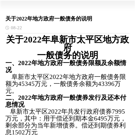
关于2022年地方政府一般债务的说明
08-22
关于
202
2
年
阜新市
太平区
地
方政
府
一般债务的说明
一、
202
2
年地方政府一般债务限额及余额情
况
阜新市
太平区
202
2
年地方政府一般债务限
额为
4
5345
万元，一般债务余额为
4
3396
万
元。
二、
202
2
年地方政府一般债券发行及还本付
息情况
阜新市
太平区
202
2
年共发行政府债券
7
995
万元，其中：用于偿还到期本金
6
495
万元，
剩余部分为当年新增债券。偿还到期债券利
息
1
502
万元