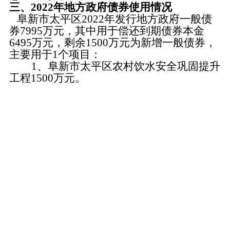
三、
20
2
2
年地方政府债券使用情况
阜新市
太平区
202
2
年发行地方政府一般债
券
7
995
万元，其中用于偿还到期债券本金
6
495
万元，剩余
1
500
万元为新增一般债券，
主要用于
1
个项目：
1、阜新市太平区农村饮水安全巩固提升
工程
1500万元。