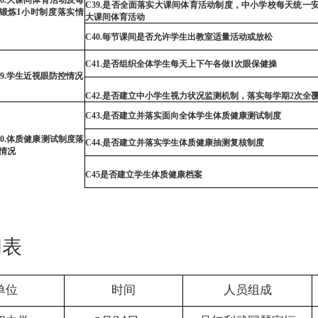
8
.大课间体育活动及每
C39
.是否全面落实大课间体育活动制度，中小学校每天统一
锻炼
I
小时制度落实情
大课间体育活动
C40
.毎节课间是否允许学生出教室适量活
动
或放松
C41
.是否
组织
全体学生每天上下午各做
1
次眼保健操
9
.学生近视眼防控
情
况
C42
.是否建立中小学生视力状况监测机制，落实毎学期
2
次全
C43
.是否建立并落实面向全体学生体质健康测试制度
0
.体质健康测试制度落
C44
.是否建立并落实学生体质健康抽
测
复核制度
情况
C45
是否建立学生体质健康档案
间表
单位
时间
人员组成