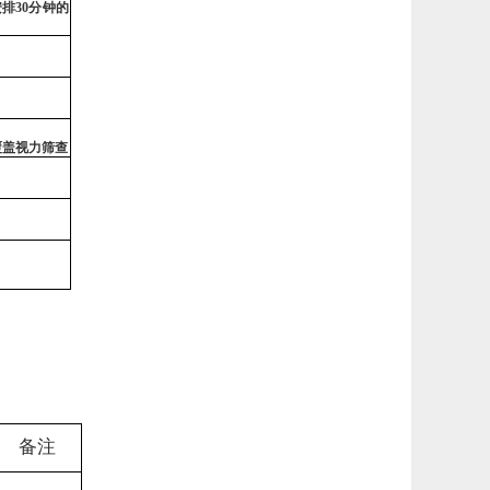
安排
30
分钟的
覆
盖视力
筛
查
备注