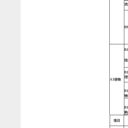
戏
B
B1
指
B1
理
A3
读物
B
物
B
购
项目