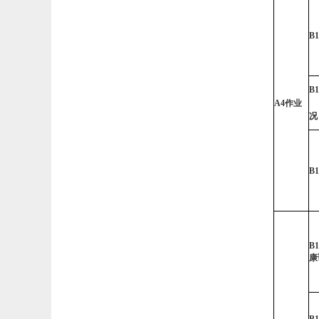
B1
B1
A4
作业
况
B1
B1
康