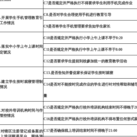
C7
是否规定并严格执行不得要求学生利用手机完成作业
C8.
是否对学生合理使用手机进行
教
育引导
4
.开展学生手机管理教育引
工作情况
C9
是
否将学生手机
管
理要求吿如学生家长
C10
是否规定并
严
格执行小学上午上课不早于
8
:
20
5
.落实中小学上午上课时间
C11
是否规定并严格执行中学上午上课不早于
8:00
定號况
C12
是否要求学生提
前
到校參加统一的教育教学活动
C13
.是否吿知并督促家长保证学生按时就寝
6
.建立学生按时就寝管理制
C14
是否对不能按时完成作业的学生进行针对性
帮
助和
辅
情况
量
C15
是否规定并
严
格执行校外培训机构结束时
间
不得晚于
2
7
.对校外培训机构时
间
与作
管
控情况
C16
是否规定并严格执行校外培训机构不
得
布置任何形式
C17
是否确保线上培训结束时间不得晚于
21:00
8
对辖区注册登记或备案的
上培训网课平台、网络游