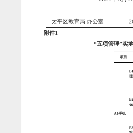
太平区
教育局
办公室
2
附件
1
“五项
管理
”实
项目
B1
理
B
保
A1
手机
B
管