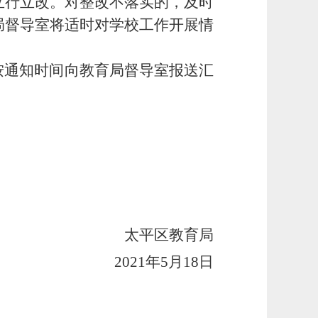
立行立改。对整改不落实的，及时
局
督导室将适时对
学校
工作开展情
按通知时间
向
教育局
督导室报送汇
太平区教育局
2021年5月18日