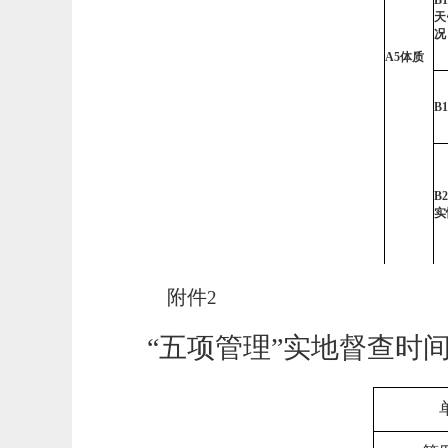
B1
天
况
A5
体质
B1
B2
实
附件
2
“五项管理”实地督查
时