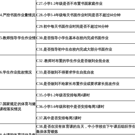
C27
.小学
1-2
年级是否不布置书面家庭作业
4.
严
控书面作业量情况
C28
.小学
3
-
4
年级每天书面作业时间是否不超过
6
0分钟
C29
.初中每
天
书面作业时间是否不超过
90
分钟
5
.教师指导学生作业情
C30
.是否指导小学生基本在校内完成书面作业
C31
.是否指导初中生在校内完成大部分书面作业
C32
.教
师对布置的学生作业是否做到全批全改
6
.学生作业批改情况
C33
.是否做到不得要求学生自批自改
C34
.是否做到不给家长布置作业或
要
求家长批改作业
C35
.小学
1-2
年级
否安排毎周
4
课时
7
.国家规定的体育与健
C36
.小学
3-6
年级和初中是否安排每周
3
课时
课程落实情况
C37
.高中是否安排每周
2
课时
C38
.是否在没有体育课的当天，中小学校在下午课后组织学
集体体育锻炼