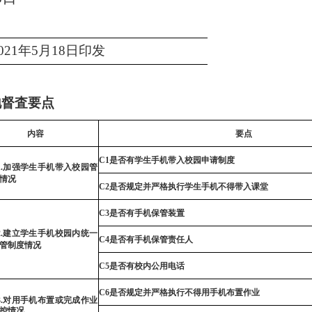
0
21
年
5
月
18
日印发
地督査要点
内容
要点
C1
是否有学生手机带入校园申请制度
.
加强学生手机
带
入校园管
情况
C2
是否规定并严格执行学生手机不得带入课堂
C3
是否有手机保管装
置
2
.建立学生手机
校园
内统一
C4
是否有手机保
管
责任人
管制度
情
况
C5
是否有校内公用电话
C6
是否规定并
严
格执行不得用手机布置作业
3
.对用手机布置或完成作业
控情况