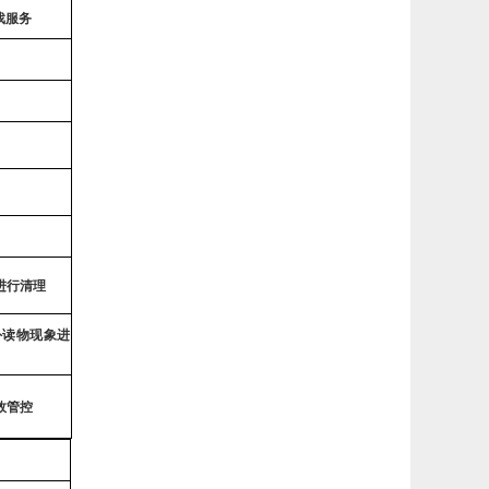
戏服务
进行清理
外读物现
象
进
效管控