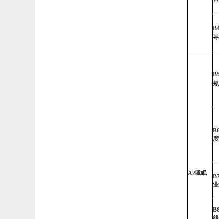
B
导
B
规
B
度
A2
睡眠
B
业
B
线