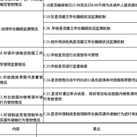
规范管控情况
C
18
是否
确
保毎日
22:00
至次日
8:00
不得为未成年人提供游
C19
.
区
是否建立学生睡眠状况监测机制
C20
.
学校
是否建立学生睡
眠
状况监测机制
9
.加强学生睡眠监测情况
C21
.
校外培训机构
是否建立
学
生
睡眠
状况监
测机
制
0.
对课外读物进校
园
工作
C22
.
学校
是否进行全面
指
导与管理
导管
理
监
督
情况
C23
.
学校
是否进行
监
督检査
1.
对校园推荐图书
质
量
管
C24
.是否按照办法中列出的
12
条负面清单对校园推荐图书
情
况
C2
5
.是否对通过举办讲座、培训等活动在校园内销售课
12
.对在校园内销售
课
外读
行有
效
管控
行为管控情
况
C2
6
.是否对强制或变相强制学生购买
课
外读物行为进行有
13
.对强制或变相强
制
学生
买课外
读
物
行
为管控
情
况
内容
要
点