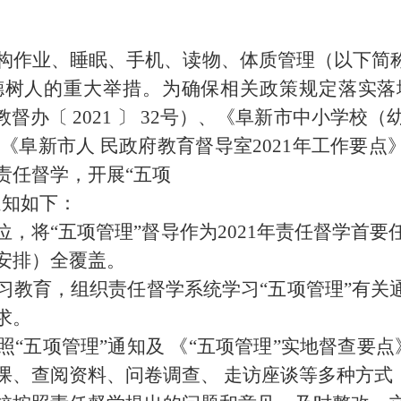
构
作业、睡眠、手机、读物、体质管理（以下简
德树人的重大举措。为确保相关政策规定落实落
教督办〔
2021 〕 32号）、《阜新市中小学
和《阜新市人 民政府教育督导室2021年工作要点》
责任督学
，
开展
“五项
通知如下：
位，将
“五项
管理”督导作为
2021
年责任督学首要
安排）
全覆盖。
习教育，组织责任督学系统学习
“五项
管理”有关
求。
照
“五项
管理”通知及
《“五
项管理”实地督查要点
课、查阅资料、问卷调查、 走访座谈等多种方式