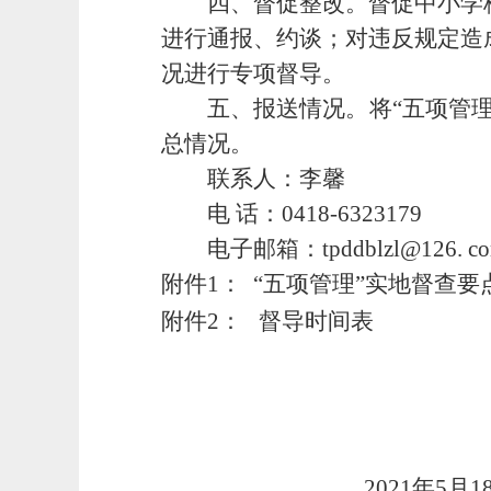
四、
督促整改。督促中小学
进行通报、约谈；对违反规定造
况进行专项督导。
五、
报送情况。将
“五项
管
总情况。
联系人：
李馨
电
话：
0418-6323179
电子邮箱：
tpddblzl@126. c
附件
1：
“五项
管理
”实地督查要
附件
2： 督导时间表
2021年5月1