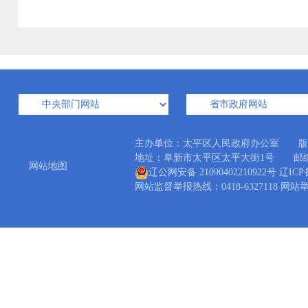
主办单位：太平区人民政府办公室 版
地址：阜新市太平区太平大街1号 邮编：12300
网站地图
辽公网安备 21090402210922号
辽ICP备
网站监督举报热线：0418-6327118 网站举报