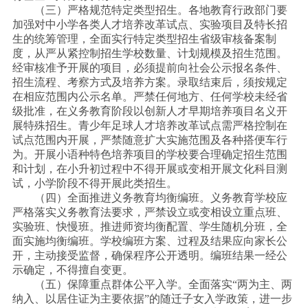
（三）严格规范特定类型招生。各地教育行政部门要
加强对中小学各类人才培养改革试点、实验项目及特长招
生的统筹管理，全面实行特定类型招生省级审核备案制
度，从严从紧控制招生学校数量、计划规模及招生范围。
经审核准予开展的项目，必须提前向社会公示报名条件、
招生流程、考察方式及培养方案。录取结束后，须按规定
在相应范围内公示名单。严禁任何地方、任何学校未经省
级批准，在义务教育阶段以创新人才早期培养项目名义开
展特殊招生。青少年足球人才培养改革试点需严格控制在
试点范围内开展，严禁随意扩大实施范围及各种搭便车行
为。开展小语种特色培养项目的学校要合理确定招生范围
和计划，在小升初过程中不得开展或变相开展文化科目测
试，小学阶段不得开展此类招生。
（四）全面推进义务教育均衡编班。义务教育学校应
严格落实义务教育法要求，严禁设立或变相设立重点班、
实验班、快慢班。推进师资均衡配置、学生随机分班，全
面实施均衡编班。学校编班方案、过程及结果应向家长公
开，主动接受监督，确保程序公开透明。编班结果一经公
示确定，不得擅自变更。
（五）保障重点群体公平入学。全面落实
“两为主、两
纳入、以居住证为主要依据”的随迁子女入学政策，进一步