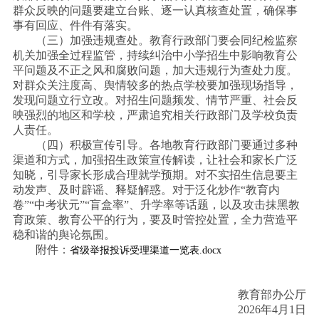
群众反映的问题要建立台账、逐一认真核查处置，确保事
事有回应、件件有落实。
（三）加强违规查处。教育行政部门要会同纪检监察
机关加强全过程监管，持续纠治中小学招生中影响教育公
平问题及不正之风和腐败问题，加大违规行为查处力度。
对群众关注度高、舆情较多的热点学校要加强现场指导，
发现问题立行立改。对招生问题频发、情节严重、社会反
映强烈的地区和学校，严肃追究相关行政部门及学校负责
人责任。
（四）积极宣传引导。各地教育行政部门要通过多种
渠道和方式，加强招生政策宣传解读，让社会和家长广泛
知晓，引导家长形成合理就学预期。对不实招生信息要主
动发声、及时辟谣、释疑解惑。对于泛化炒作
“教育内
卷”“中考状元”“盲盒率”、升学率等话题，以及攻击抹黑教
育政策、教育公平的行为，要及时管控处置，全力营造平
稳和谐的舆论氛围。
附件：
省级举报投诉受理渠道一览表.docx
教育部办公厅
2026年4月1日