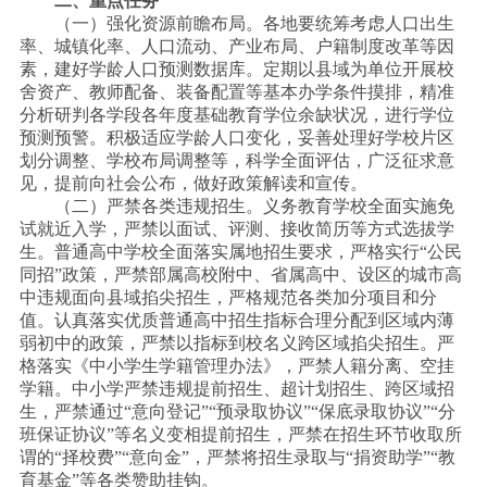
二、重点任务
（一）强化资源前瞻布局。各地要统筹考虑人口出生
率、城镇化率、人口流动、产业布局、户籍制度改革等因
素，建好学龄人口预测数据库。定期以县域为单位开展校
舍资产、教师配备、装备配置等基本办学条件摸排，精准
分析研判各学段各年度基础教育学位余缺状况，进行学位
预测预警。积极适应学龄人口变化，妥善处理好学校片区
划分调整、学校布局调整等，科学全面评估，广泛征求意
见，提前向社会公布，做好政策解读和宣传。
（二）严禁各类违规招生。义务教育学校全面实施免
试就近入学，严禁以面试、评测、接收简历等方式选拔学
生。普通高中学校全面落实属地招生要求，严格实行
“公民
同招”政策，严禁部属高校附中、省属高中、设区的城市高
中违规面向县域掐尖招生，严格规范各类加分项目和分
值。认真落实优质普通高中招生指标合理分配到区域内薄
弱初中的政策，严禁以指标到校名义跨区域掐尖招生。严
格落实《中小学生学籍管理办法》，严禁人籍分离、空挂
学籍。中小学严禁违规提前招生、超计划招生、跨区域招
生，严禁通过“意向登记”“预录取协议”“保底录取协议”“分
班保证协议”等名义变相提前招生，严禁在招生环节收取所
谓的“择校费”“意向金”，严禁将招生录取与“捐资助学”“教
育基金”等各类赞助挂钩。