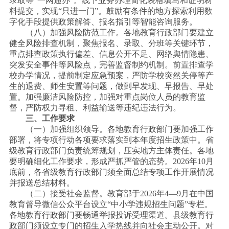
录取等“一网通办”。线下业务办理简化表格填写和证明材
料提交，实现“只进一门”。鼓励有条件的地方探索利用数
字化手段提供政策解答、报名指引等智能咨询服务。
（八）加强风险防范工作。各地教育行政部门要建立
健全风险排查机制，聚焦报名、录取、分班等关键环节，
重点排查政策执行偏差、信息公开不足、网络舆情隐患、
突发安全事件等风险点，完善监督制约机制。前置排查学
校办学情况，提前制定应急预案，严防学校突然关停等产
生的退费、师生安置等问题，做到早发现、早报告、早处
置。加强廉洁风险防控，加强对重点岗位人员的教育监
督，严防权力寻租、利益输送等违纪违法行为。
三、工作要求
（一）加强组织领导。各地教育行政部门要加强工作
部署，将专项行动各项要求落实到本年度招生政策中。省
级教育行政部门负责统筹规划，压实地方主体责任。各地
要明确细化工作要求，形成严抓严管的态势。
2026年10月
底前，各省级教育行政部门须全面总结专项工作开展情况
并报送总结材料。
（二）接受社会监督。教育部于
2026年4—9月在中国
教育督导微信公众平台设立“中小学违规招生问题”专栏。
各地教育行政部门要畅通举报投诉受理渠道。县级教育行
政部门须设立专门的招生入学热线并向社会主动公开。对