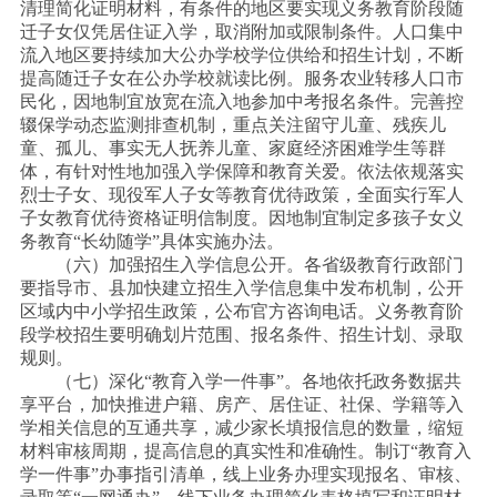
清理简化证明材料，有条件的地区要实现义务教育阶段随
迁子女仅凭居住证入学，取消附加或限制条件。人口集中
流入地区要持续加大公办学校学位供给和招生计划，不断
提高随迁子女在公办学校就读比例。服务农业转移人口市
民化，因地制宜放宽在流入地参加中考报名条件。完善控
辍保学动态监测排查机制，重点关注留守儿童、残疾儿
童、孤儿、事实无人抚养儿童、家庭经济困难学生等群
体，有针对性地加强入学保障和教育关爱。依法依规落实
烈士子女、现役军人子女等教育优待政策，全面实行军人
子女教育优待资格证明信制度。因地制宜制定多孩子女义
务教育“长幼随学”具体实施办法。
（六）加强招生入学信息公开。各省级教育行政部门
要指导市、县加快建立招生入学信息集中发布机制，公开
区域内中小学招生政策，公布官方咨询电话。义务教育阶
段学校招生要明确划片范围、报名条件、招生计划、录取
规则。
（七）深化
“教育入学一件事”。各地依托政务数据共
享平台，加快推进户籍、房产、居住证、社保、学籍等入
学相关信息的互通共享，减少家长填报信息的数量，缩短
材料审核周期，提高信息的真实性和准确性。制订“教育入
学一件事”办事指引清单，线上业务办理实现报名、审核、