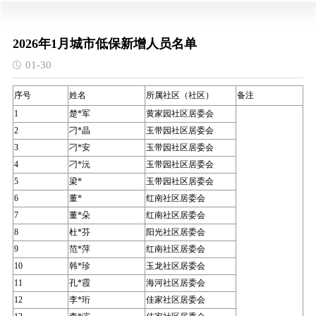
2026年1月城市低保新增人员名单
01-30
序号
姓名
所属社区（社区）
备注
1
楚*军
黄家园社区居委会
2
刁*晶
玉带园社区居委会
3
刁*安
玉带园社区居委会
4
刁*沅
玉带园社区居委会
5
梁*
玉带园社区居委会
6
董*
红南社区居委会
7
董*朵
红南社区居委会
8
杜*芬
阳光社区居委会
9
范*萍
红南社区居委会
10
韩*珍
玉龙社区居委会
11
孔*霞
海河社区居委会
12
李*珩
佳家社区居委会