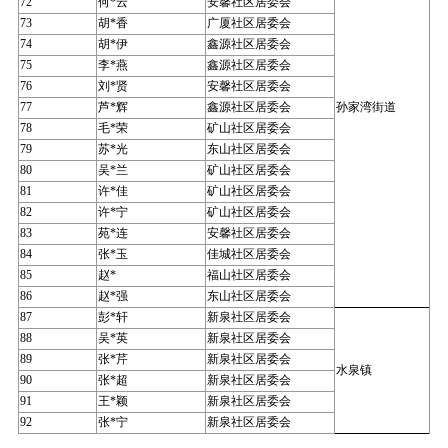
72
何*云
安馨社区居委会
73
胡*香
广厦社区居委会
74
胡*伊
鑫源社区居委会
75
李*燕
鑫源社区居委会
76
刘*贤
安馨社区居委会
77
芦*辉
鑫源社区居委会
孙家湾街道
78
毛*荣
矿山社区居委会
79
苏*光
东山社区居委会
80
吴*兰
矿山社区居委会
81
许*佳
矿山社区居委会
82
许*宁
矿山社区居委会
83
苑*连
安馨社区居委会
84
张*玉
佳城社区居委会
85
赵*
福山社区居委会
86
赵*强
东山社区居委会
87
彭*轩
新泉社区居委会
88
吴*英
新泉社区居委会
89
张*芹
新泉社区居委会
水泉镇
90
张*超
新泉社区居委会
91
王*颖
新泉社区居委会
92
张*宁
新泉社区居委会