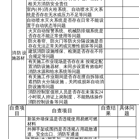
相
关方消防安全责任
室内
(外)消火栓系统、自动
喷水灭火系
统是否存在无水或压力不足等问题
自动喷水灭火系统是否存在日
常不能设
置于自动状态等问题
火灾自动报警系统、机械防排
烟系统是
否存在不能正常使用
等问题
防火卷帘、防火门等防火分隔
设施是否
存在无法正常关闭或
完整性损坏等问题
建筑消防设施维保、检测是否
存在不符
消防设
合规定等问题
施
器材
有关施工作业现场是否存在未
按规定配
置消防设施器材、未
同步设置有效临时
消防水源和
给水系统等问题
有关施工作业期间是否存在擅
自拆除或
遮挡防火分隔设施，
关闭或损坏自动消
防设施等问题
消防控制室值班人员是否存在
未落实
24
小时双人持证上岗制
度，不能熟练操作
消防控制设
备等问题
自查项
自查结
具体问
自查项目
目
果
题
新装外墙保温是否违规使用易
燃可燃
材料
外脚手架或围挡是否违规占用
疏散通
道、安全出口、消防车
通道