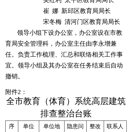
吴红利
太平区教育局局长
崔
娜
新邱区教育局局长
宋冬梅
清河门区教育局局长
领导小组下设办公室，办公室设在市
教
育局安全管理科
，办公室主任由
李永增兼
任
。
负责工作梳理、汇总和联络相关工作事
宜。
领导小组及其办公室在任务结束后自动
撤销。
附件
2：
全市教育（体育）系统高层建筑
排查整治
台账
序
单位
单位地
隐患问
整改
联系人