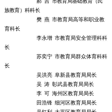
郝
吉
市教育局基础教育（民
族教育）
科
科长
樊
燕
市教育局高等和职业教
育科长
李永增
市教育局安全
管理
科科
长
苏奕宁
市教育局
群众体育科科
长
吴洪亮
阜新县教育局局长
吴
涛
彰武县教育局局长
李
可
海州区教育局局长
田浩锋
细河区教育局局长