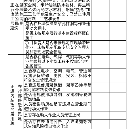
使用竹
(木)脚手架、非阻燃
型密目式
正在进
安全网、纸胎油毡防水卷材、再生料
行外
墙
聚乙烯丙纶防水材料、钢筋
“热弯”加
改造施
工工艺等危及生产安全，已禁止使用
工
的高
的材料、工艺和设备
层民用
是否在外墙保温层穿孔打洞等
作业违
建筑
规动火用电
是否未按规定履行基本建设程
序擅自
施工
项目负责人是否未按规定在现场带班
作业、未按规定配备专职安全管理人
员加强现场安全
管理
是否存在电焊、气焊、气割等
动火作
业的限额以下小型工程
不按规定进行
备案管理
是否存在电梯、空调、电气、管道等
设施设备维修、更换、安装、拆除不
符合安全管理规定
是否违规使用聚氨酯、聚苯乙烯等易
正在
燃可燃材料装饰装修
进
行
是否违规使用填缝剂、发泡剂等易燃
内
部
可燃物品
装修
人员密集场所在是否违规在营业期间
改造
进行动火作业
的高
层民
是否存在动火作业人员无证上岗
用
建
是否存在未通过公告、入户通知等方
筑
式告知风险擅自动火作业