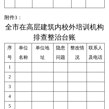
附件
3：
全市在高层建筑内校外培训机构
排查整治
台账
序
单位
单位地
隐患
整改情
联系人
号
名称
址
问题
况
及电话
1
2
3
4
5