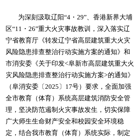
为深刻汲取辽阳
“
4・29
”、
香港新界大埔
区
“
11・26
”
重大火灾事故教训，深入落实辽
宁省教育厅《转发辽宁省高层建筑重大火灾
风险隐患排查整治行动实施方案的通知》
和
市消安委
《
关于印发
<
阜新市高层建筑重大火
灾风险隐患排查整治行动实施方案
>的通知
》
（阜消安委〔
2025
〕
17号
）
要求
，全面加强
全市教育（体育）系统高层建筑消防安全管
理，坚决防范遏制火灾事故发生，切实保障
广大师生生命财产安全和校园
安全环境
稳
定，结合我市教育（体育）系统实际，制定