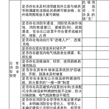
此项填
是否存在未及时清理建筑外立
面与裙房
是或
等附属建筑连接处的
易燃可燃杂物，在
否，不
外墙周围堆放大量可燃物
涉
及的
填
“
无
”
是否存在消防车通道、消防登
高操作场
地、消防救援窗口、
避难层
(间)、疏散
通道、安全出口设置不符合要求或被封
闭、堵塞、占用
是否存在电动自行车
“进楼入
户
”、违规
充电
是否存在竖向管道井封堵不严
是否存在建筑内电气线路老化
裸露、私
搭乱接
是否存在违规储存、经营、使
用易燃易
日常
爆危险品
消防
是否存在原有外墙保温系统防护层破
安
全
损、开裂、脱落未及时修复
管理
是否存在未落实公示保温材料燃烧性
能、防火要求的
“一楼
一牌
”制度
是否存在高层建筑内设置的冷库
(含装配
式冷库)保温材料
燃烧性能不达标，防火
分隔措
施、电气线路敷设不规范
是否存在消防安全管理有关规定要求缺
失，未明确消防安全责任人、管理人，
未确定建筑
公共部分或者承包、租赁等