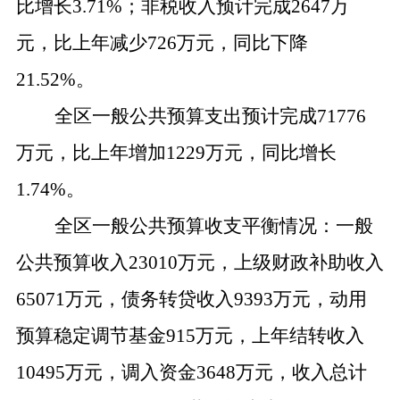
比增长
3.
71
%
；
非税收入预计完成
2
647
万
元，比上年减少
726
万元，同比下降
21.52
%。
全区一般公共预算支出预计完成
7
1
776
万元，比上年增加
1
229万元，同比增长
1.74
%。
全区一般公共预算收支平衡情况：一般
公共预算收入
23010万元，上级财政补助收入
65
071
万元，债务转贷收入
9393
万元，动用
预算稳定调节基金
915万元，上年结转
收入
10495万元，
调入资金
3648万元，
收入总计