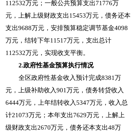
112532
万元；一般公共预算支出
7
1
776万
元，上解上级财政支出
15453
万元，
债务还本
支出
9688万元，
安排预算稳定调节基金
4098
万元，结转下年
11517
万元，支出总计
112532
万元，实现收支平衡。
2.政府性基金预算执行情况
全区政府性基金收入
预计完成
8381万
元，上级补助收入
901
万元，
债务转贷收入
6444万元，
上年结转收入
5347万元，收入总
计210
73
万元；本年支出
7629万元，上解
上
级财政
支出
2670万元，
债务还本支出
48万