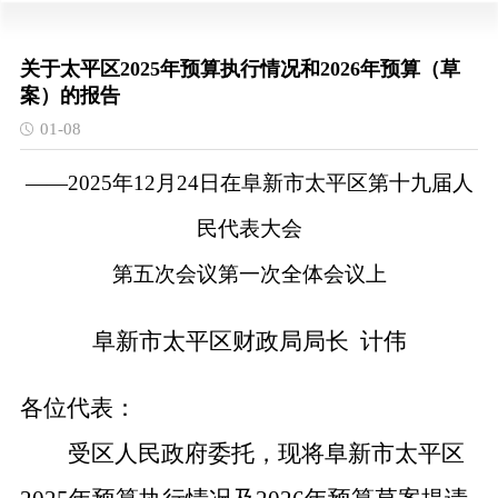
关于太平区2025年预算执行情况和2026年预算（草
案）的报告
01-08
——
202
5
年
12
月
24
日在
阜新市
太平区第十九届人
民代表大会
第
五
次会议
第一次全体会议
上
阜新市
太平区
财政局局长
计伟
各位代表：
受区人民政府委托，现将
阜新市
太平区