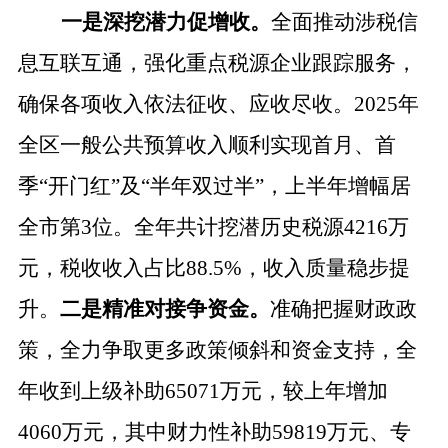
一是深挖潜力促增收。
全面推动涉税信
息互联互通，强化重点税源企业跟踪服务，
确保各项收入依法征收、应收尽收。
2025年
全区一般公共预算收入顺利实现首月、首
季“开门红”及“半年双过半”，上半年增幅居
全市第3位。全年共计挖潜历史税源4216万
元，税收收入占比8
8.5
%，收入质量稳步提
升。
二是精准对接争资金。
准确把握财政政
策，全力争取更多政策倾斜和资金支持，全
年收到上级补助
65
071
万元，较上年增加
40
60
万元，其中财力性
补助
59819
万元、专