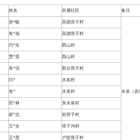
姓名
所属社区
备注
孙*岐
高德营子村
朱*福
高德营子村
闫*生
西山村
贾*里
西山村
朱*佳
那台营子村
闫*
水泉村
焦*
水泉村
水泉（农
田*林
东水泉村
郝*志
前营子村
王*全
塔子沟村
王*星
户部营子村