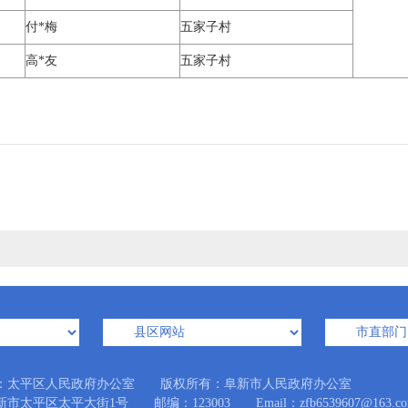
付*梅
五家子村
高*友
五家子村
：太平区人民政府办公室 版权所有：阜新市人民政府办公室
市太平区太平大街1号 邮编：123003 Email：zfb6539607@163.co