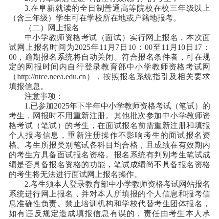
3.在阜新就读的全日制普通高等院校在校三年级以上
（含三年级）学生可在学校所在地或户籍地报考。
（二）网上报名
中小学教师资格考试（面试）实行网上报名，本次面
试网上报名时间为2025年11月7日10：00至11月10日17：
00，逾期报名系统将自动关闭。符合报名条件者，可在规
定的网报时间内自行登录教育部中小学教师资格考试网
（http://ntce.neea.edu.cn），按照报名系统指引及相关要求
填报信息。
注意事项：
1.已参加2025年下半年中小学教师资格考试（笔试）的
考生，网报时不用重新注册。其他批次参加中小学教师资
格考试（笔试）的考生，在面试报名前需重新注册和填报
个人报考信息，重新注册操作不影响考生的面试报名资
格。考生所报类别笔试各科目均合格，且成绩在有效期内
的考生方具备面试报名资格。报名系统有判别考生笔试成
绩是否具备报名资格的功能，笔试成绩尚不具备报名资格
的考生将无法进行面试网上报名操作。
2.考生须本人登录教育部中小学教师资格考试网站报名
系统进行网上报名，并对本人所填报的个人信息和报考信
息准确性负责。禁止培训机构和学校代替考生团体报名，
如有违反规定造成填报信息有误的，责任由考生本人承