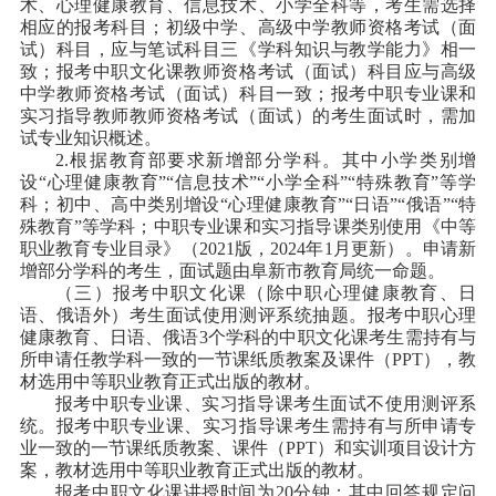
术、心理健康教育、信息技术、小学全科等，考生需选择
相应的报考科目；初级中学、高级中学教师资格考试（面
试）科目，应与笔试科目三《学科知识与教学能力》相一
致；报考中职文化课教师资格考试（面试）科目应与高级
中学教师资格考试（面试）科目一致；报考中职专业课和
实习指导教师教师资格考试（面试）的考生面试时，需加
试专业知识概述。
2.根据教育部要求新增部分学科。其中小学类别增
设“心理健康教育”“信息技术”“小学全科”“特殊教育”等学
科；初中、高中类别增设“心理健康教育”“日语”“俄语”“特
殊教育”等学科；中职专业课和实习指导课类别使用《中等
职业教育专业目录》（2021版，2024年1月更新）。申请新
增部分学科的考生，面试题由阜新市教育局统一命题。
（三）报考中职文化课（除中职心理健康教育、日
语、俄语外）考生面试使用测评系统抽题。报考中职心理
健康教育、日语、俄语3个学科的中职文化课考生需持有与
所申请任教学科一致的一节课纸质教案及课件（PPT），教
材选用中等职业教育正式出版的教材。
报考中职专业课、实习指导课考生面试不使用测评系
统。报考中职专业课、实习指导课考生需持有与所申请专
业一致的一节课纸质教案、课件（PPT）和实训项目设计方
案，教材选用中等职业教育正式出版的教材。
报考中职文化课讲授时间为20分钟；其中回答规定问