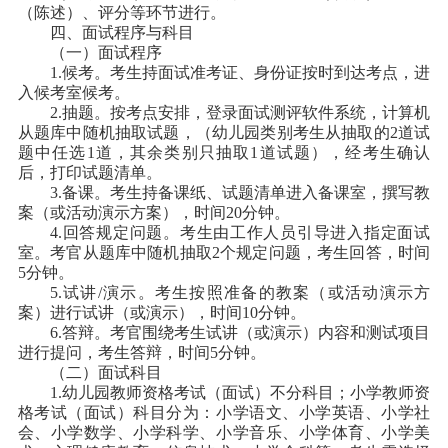
（陈述）、评分等环节进行。
四、面试程序与科目
（一）面试程序
1.候考。考生持面试准考证、身份证按时到达考点，进
入候考室候考。
2.抽题。按考点安排，登录面试测评软件系统，计算机
从题库中随机抽取试题，（幼儿园类别考生从抽取的2道试
题中任选1道，其余类别只抽取1道试题），经考生确认
后，打印试题清单。
3.备课。考生持备课纸、试题清单进入备课室，撰写教
案（或活动演示方案），时间20分钟。
4.回答规定问题。考生由工作人员引导进入指定面试
室。考官从题库中随机抽取2个规定问题，考生回答，时间
5分钟。
5.试讲/演示。考生按照准备的教案（或活动演示方
案）进行试讲（或演示），时间10分钟。
6.答辩。考官围绕考生试讲（或演示）内容和测试项目
进行提问，考生答辩，时间5分钟。
（二）面试科目
1.幼儿园教师资格考试（面试）不分科目；小学教师资
格考试（面试）科目分为：小学语文、小学英语、小学社
会、小学数学、小学科学、小学音乐、小学体育、小学美