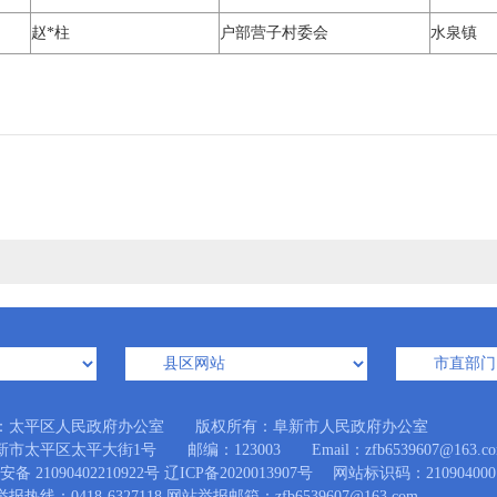
赵*柱
户部营子村委会
水泉镇
：太平区人民政府办公室 版权所有：阜新市人民政府办公室
市太平区太平大街1号 邮编：123003 Email：zfb6539607@163.co
备 21090402210922号
辽ICP备2020013907号
网站标识码：210904000
热线：0418-6327118 网站举报邮箱：zfb6539607@163.com