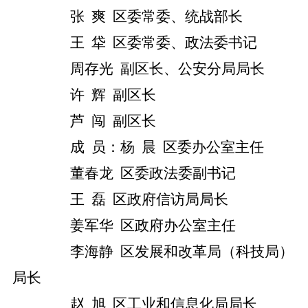
张
爽
区委常委、统战部长
王
牮
区委常委、政法委书记
周存光
副区长、公安分局局长
许
辉
副区长
芦
闯
副区长
成
员：杨
晨
区委办公室主任
董春龙
区
委
政法委副书记
王
磊
区政府
信访局局长
姜军华
区
政府办公室主任
李海静
区发展和改革局（科技局）
局长
赵
旭
区工业和信息化局局长