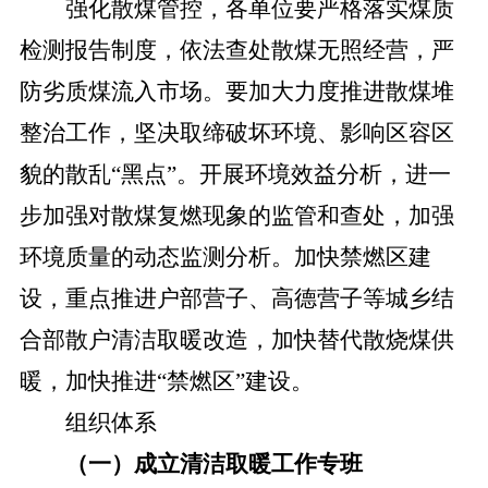
强化散煤管控
，各单位
要严格落实煤质
检测报告制度，依法查处散煤无照经营，严
防劣质煤流入市场。要加大力度推进散煤堆
整治工作，
坚决
取缔破坏环境、影响
区
容
区
貌的散乱
“黑点”。开展环境效益分析
，
进一
步加强对散煤复燃现象的监管和查处，加强
环境质量的动态监测分析。加快禁燃区建
设
，
重点推进
户部营子、高德营子等城乡结
合部
散户清洁取暖改造，加快替代散烧煤供
暖，加快推进
“禁燃区”建设。
组织体系
（一）成立清洁取暖工作专班