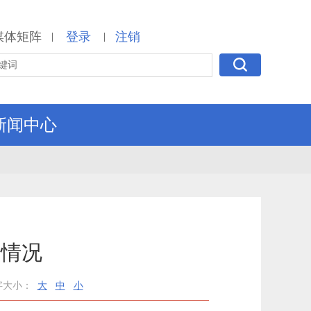
媒体矩阵
登录
注销
|
|
新闻中心
气情况
字大小：
大
中
小