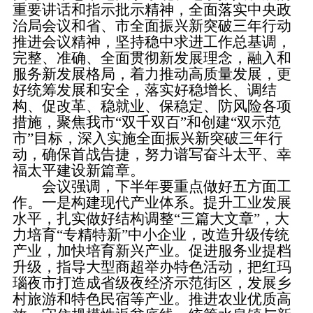
重要讲话和指示批示精神，全面落实中央政
治局会议和省、市全面振兴新突破三年行动
推进会议精神，坚持稳中求进工作总基调，
完整、准确、全面贯彻新发展理念，融入和
服务新发展格局，着力推动高质量发展，更
好统筹发展和安全，落实好稳增长、调结
构、促改革、稳就业、保稳定、防风险各项
措施，聚焦我市“双千双百”和创建“双示范
市”目标，深入实施全面振兴新突破三年行
动，确保首战告捷，努力谱写奋斗太平、幸
福太平建设新篇章。
会议强调，下半年要重点做好五方面工
作。一是构建现代产业体系。提升工业发展
水平，扎实做好结构调整“三篇大文章”，大
力培育“专精特新”中小企业，改造升级传统
产业，加快培育新兴产业。促进服务业提档
升级，指导大型商超举办特色活动，把红玛
瑙夜市打造成省级夜经济示范街区，发展乡
村旅游和特色民宿等产业。推进农业优质高