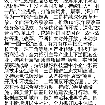
效，守住规模性返贫底线，统筹水泉镇与新
型材料产业开发区共同发展，持续壮大“一村
一品”产业规模，打造集饲养、屠宰、深加工
等为一体的产业链条。二是持续深化改革开
放。全面深化各项改革，推动104项年度改革
任务落地见效，持续优化营商环境，深化“放
管服”改革工作，统筹推进国资国企、农业农
村等重点改革。不断扩大对外开放，主动参
与“一圈一区”建设，有力有序承接京津冀、
长三角、珠三角等地区产业转移，积极开展
招商活动，全力招引主导产业上下游配套企
业，持续开展“高质量项目年”活动。实施创
新驱动战略，持续抓好科技型中小企业和高
新技术企业培育。三是推进生态文明建设。
坚持绿色低碳发展，从严控制“两高”项目，
开展水环境整治、土壤固废环境治理，加大
农村环境综合整治力度。持续完善基础设
施，高质量开展基础设施建设提升行动。积
极创建文明城市，做到整治标准再提高。四
是不断增进民生福祉。全力抓好民生保障，