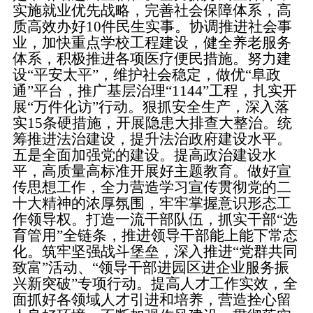
实施就业优先战略，完善社会保障体系，高
质高效办好10件民生实事。协调推进社会事
业，加快重点学校工程建设，健全养老服务
体系，积极推进各项医疗便民措施。努力建
设“平安太平”，维护社会稳定，做优“阜政
通”平台，推广基层治理“1144”工程，扎实开
展“万件化访”行动。狠抓安全生产，深入落
实15条硬措施，开展隐患大排查大整治。统
筹推进法治建设，提升法治政府建设水平。
五是全面加强党的建设。提高政治建设水
平，高质量高标准开展好主题教育。做好宣
传思想工作，全力营造学习宣传贯彻党的二
十大精神的浓厚氛围，牢牢掌握意识形态工
作领导权。打造一流干部队伍，抓实干部“选
育管用”全链条，推进领导干部能上能下常态
化。筑牢坚强战斗堡垒，深入推进“党群共同
致富”活动、“领导干部进园区进企业服务振
兴新突破”专项行动。提高人才工作实效，全
面抓好各领域人才引进和培养，营造拴心留