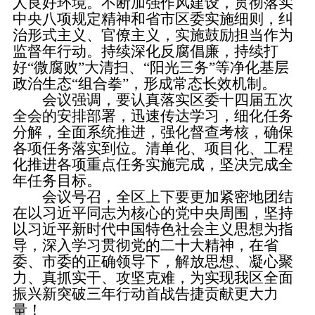
人良好环境。不断加强作风建设，贯彻落实
中央八项规定精神和省市区委实施细则，纠
治形式主义、官僚主义，实施鼓励担当作为
监督年行动。持续深化反腐倡廉，持续打
好“微腐败”大清扫、“阳光三务”等净化基层
政治生态“组合拳”，形成常态长效机制。
会议强调，要认真落实区委十四届五次
全会的安排部署，迅速传达学习，细化任务
分解，全面系统推进，强化督查考核，确保
各项任务落实到位。清单化、项目化、工程
化推进各项重点任务实施完成，坚决完成全
年任务目标。
会议号召，全区上下要更加紧密地团结
在以习近平同志为核心的党中央周围，坚持
以习近平新时代中国特色社会主义思想为指
导，深入学习贯彻党的二十大精神，在省
委、市委的正确领导下，解放思想、凝心聚
力、真抓实干、攻坚克难，为实现我区全面
振兴新突破三年行动首战告捷贡献更大力
量！