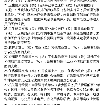
离退休（项）：反映实行归口管理的事业单位开支的离退休经费。
24.卫生健康支出（类）行政事业单位医疗（款）行政单位医疗
（项）：反映财政部门安排的行政单位（包括实行公务员管理的事
业单位，下同）基本医疗保险缴费经费，未参加医疗保险的行政单
位的公费医疗经费，按国家规定享受离休人员、红军老战士待遇人
员的医疗经费。
25.卫生健康支出（类）行政事业单位医疗（款）事业单位医疗
（项）：反映财政部门安排的事业单位基本医疗保险缴费经费，未
参加医疗保险的事业单位的公费医疗经费，按国家规定享受离休人
员待遇的医疗经费。
26.农林水支出（类）农业（款）其他农业支出（项）：反映其他用
于农业方面的支出。
27.资源勘探信息等支出（类）工业和信息产业监管（款）其他工业
和信息产业监管支出（项）：反映其他用于工业和信息产业监管方
面的支出。
28.住房保障支出（类）住房改革支出（款）住房公积金（项）：反
映行政事业单位按人力资源和社会保障部、财政部规定的基本工资
和津贴补贴以及规定比例为职工缴纳的住房公积金。
29.机关运行经费：为保障行政单位（含参照公务员法管理的事业单
位）运行用于购买货物和服务的各项资金，包括办公及印刷费、邮
电费、差旅费、会议费、福利费、日常维修费、专用材料及一般设
备购置费、办公用房水电费、办公用房取暖费、办公用房物业管理