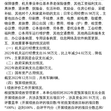
保障缴费、机关事业单位基本养老保险缴费、其他工资福利支出、
离休费、退休费、抚恤金、生活补助、奖励金、住房公积金、采暖
补贴、其他对个人和家庭补助的支出；日常公用经费16.98万元，主
要包括办公费、印刷费、手续费、水费、电费、邮电费、取暖费、
物业费、差旅费、因公出国（境）费用、维修（护）费、租赁费、
会议费、培训费、公务接待费、劳务费、委托业务费、工会经费、
福利费、公务用车运行维护费、其他交通费用、其他商品和服务支
出、办公设备购置、专用设备购置、信息网络及软件购置更新。
五、其他重要事项的情况说明
（一）机关运行经费支出情况。
2022年机关运行经费支出16.98万元，比上年减少4.02万元，降低
19%，主要原因是会议支出减少。
（二）政府采购支出情况。
2022年政府采购支出总额0万元。
（三）国有资产占用情况。
截至2022年12月31日，共有车辆0辆。
（四）预算绩效情况。
1.绩效评价工作开展情况。
根据预算绩效管理要求，本单位组织对2022年度预算项目支出全面
开展绩效自评，共涉及预算支出项目3个，涉及资金281.91万元，自
评覆盖率（开展绩效自评的项目数/年初批复绩效目标的项目数
*100%）达到100%，自评平均分（开展绩效自评的项目分数总和/