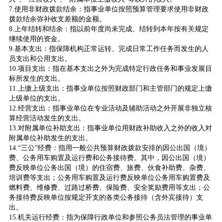
7.使用非财政拨款结余：指事业单位按照预算管理要求使用非财政
拨款结余弥补收支差额的金额。
8.上年结转和结余：指以前年度尚未完成、结转到本年按有关规定
继续使用的资金。
9.基本支出：指保障机构正常运转、完成日常工作任务而发生的人
员支出和公用支出。
10.项目支出：指在基本支出之外为完成特定行政任务和事业发展目
标所发生的支出。
11.上缴上级支出：指事业单位按照财政部门和主管部门的规定上缴
上级单位的支出。
12.经营支出：指事业单位在专业活动及辅助活动之外开展非独立核
算经营活动发生的支出。
13.对附属单位补助支出：指事业单位用财政补助收入之外的收入对
附属单位补助发生的支出。
14.“三公”经费：指用一般公共预算财政拨款安排的因公出国（境）
费、公务用车购置及运行费和公务接待费。其中，因公出国（境）
费反映单位公务出国（境）的住宿费、旅费、伙食补助费、杂费、
培训费等支出；公务用车购置及运行费反映单位公务用车购置费及
燃料费、维修费、过路过桥费、保险费、安全奖励费用等支出；公
务接待费反映单位按规定开支的各类公务接待（含外宾接待）支
出。
15.机关运行经费：指为保障行政单位和参照公务员法管理的事业单