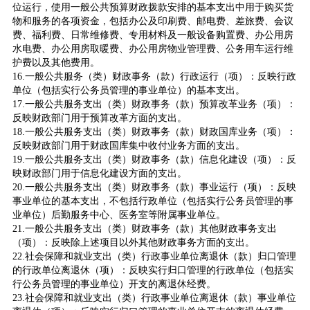
位运行，使用一般公共预算财政拨款安排的基本支出中用于购买货
物和服务的各项资金，包括办公及印刷费、邮电费、差旅费、会议
费、福利费、日常维修费、专用材料及一般设备购置费、办公用房
水电费、办公用房取暖费、办公用房物业管理费、公务用车运行维
护费以及其他费用。
16.一般公共服务（类）财政事务（款）行政运行（项）：反映行政
单位（包括实行公务员管理的事业单位）的基本支出。
17.一般公共服务支出（类）财政事务（款）预算改革业务（项）：
反映财政部门用于预算改革方面的支出。
18.一般公共服务支出（类）财政事务（款）财政国库业务（项）：
反映财政部门用于财政国库集中收付业务方面的支出。
19.一般公共服务支出（类）财政事务（款）信息化建设（项）：反
映财政部门用于信息化建设方面的支出。
20.一般公共服务支出（类）财政事务（款）事业运行（项）：反映
事业单位的基本支出，不包括行政单位（包括实行公务员管理的事
业单位）后勤服务中心、医务室等附属事业单位。
21.一般公共服务支出（类）财政事务（款）其他财政事务支出
（项）：反映除上述项目以外其他财政事务方面的支出。
22.社会保障和就业支出（类）行政事业单位离退休（款）归口管理
的行政单位离退休（项）：反映实行归口管理的行政单位（包括实
行公务员管理的事业单位）开支的离退休经费。
23.社会保障和就业支出（类）行政事业单位离退休（款）事业单位