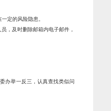
在一定的风险隐患。
人员，及时删除邮箱内电子邮件，
安委办举一反三，认真查找类似问