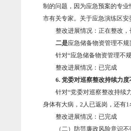
制的问题，因为应急预案的专业
市有关专家。关于应急演练区安
整改进展情况：正在整改，
二是
应急储备物资管理不规
针对
“
应急储备物资管理不
整改进展情况：已完成
6.
党委对巡察整改持续力度
针对
“党委对巡察整改持续
身体有大病，2人已返岗，还有
整改进展情况：已完成
（二）
防范廉政风险意识不