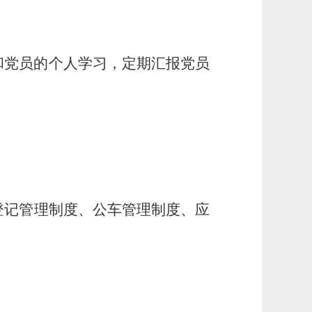
和党员的个人学习，定期汇报党员
登记管理制度、公车管理制度、应