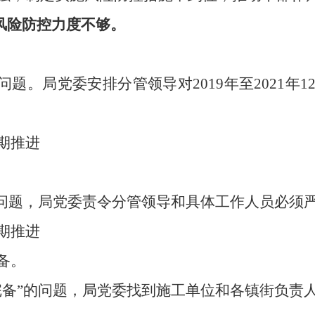
风险防控力度不够。
问题。局党委安排分管领导对2019年至2021年
期推进
”问题，局党委责令分管领导和具体工作人员必须
期推进
备。
完备”的问题，局党委找到施工单位和各镇街负责