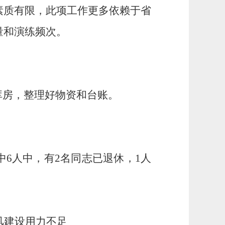
素质有限，此项工作更多依赖于省
量和演练频次。
库房，整理好物资和台账。
6人中，有2名同志已退休，1人
风建设用力不足