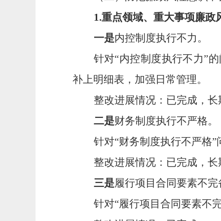
1.
重点领域、重大事项廉政
一是
内控制度执行不力。
针对
“内控制度执行不力”的
补上明细表，加强日常管理。
整改进展情况：已完成，长
二是
财务制度执行不严格。
针对
“财务制度执行不严格
整改进展情况：已完成，长
三是
履行项目合同要素不完
针对
“履行项目合同要素不