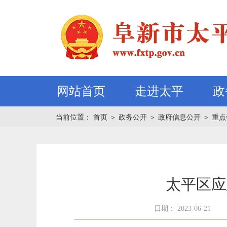
网站首页
走进太平
政
当前位置：
首页
＞
政务公开
＞
政府信息公开
＞
重点
太平区应
日期： 2023-06-21