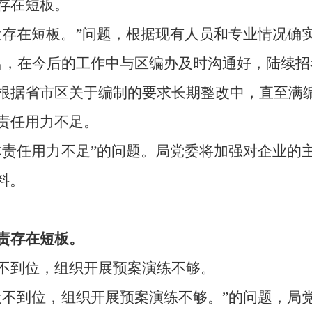
存在短板。
设存在短板。
”问题，根据现有人员和专业情况确
名，在今后的工作中与区编办及时沟通好，陆续招
根据省市区关于编制的要求长期整改中，直至满
责任
用力不足。
体责任
用力不足
”的问题。局党委将加强对企业的
料。
责存在短板。
不到位，组织开展预案演练不够。
设不到位，组织开展预案演练不够。
”的问题，局