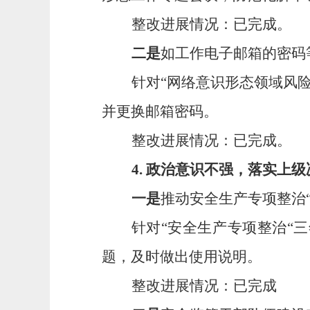
整改进展情况：已完成。
二是
如工作电子邮箱的密码
针对
“网络意识形态领域风
并更换邮箱密码。
整改进展情况：已完成。
4.
政治意识不强，落实上级
一是
推动安全生产专项整治
针对
“
安全生产专项整治
“
题，及时做出使用说明。
整改进展情况：已完成