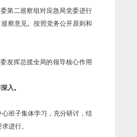
区
委第
二
巡察组对
应急局党委
进行
了巡察意见。按照党务公开原则和
党委发挥总揽全局的领导核心作用
够深入。
中心班子
集体学习，充分研讨，结
要求进行。