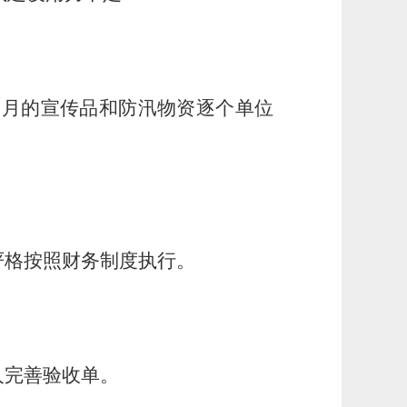
12月的宣传品和防汛物资逐个单位
严格按照财务制度执行。
人完善验收单。