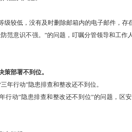
等级较低，没有及时删除邮箱内的电子邮件，存
险防范意识不强。”的问题，叮嘱分管领导和工作
决策部署不到位。
“三年行动”隐患排查和整改还不到位。
三年行动”隐患排查和整改还不到位
”的问题，区