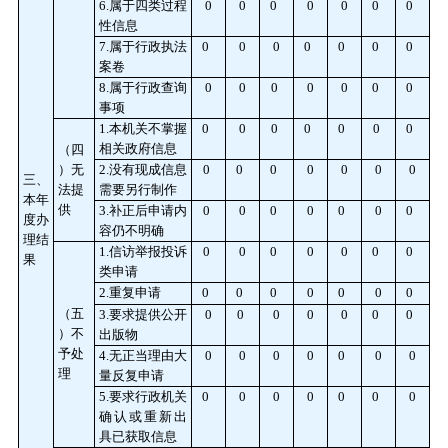
6.属于四类过程
0
0
0
0
0
0
0
性信息
7.属于行政执法
0
0
0
0
0
0
0
案卷
8.属于行政查询
0
0
0
0
0
0
0
事项
1.本机关不掌握
0
0
0
0
0
0
0
相关政府信息
（四
）无
2.没有现成信息
0
0
0
0
0
0
0
三、
法提
需要另行制作
本年
供
3.补正后申请内
0
0
0
0
0
0
0
度办
容仍不明确
理结
1.信访举报投诉
0
0
0
0
0
0
0
果
类申请
2.重复申请
0
0
0
0
0
0
0
（五
3.要求提供公开
0
0
0
0
0
0
0
）不
出版物
予处
4.无正当理由大
0
0
0
0
0
0
0
理
量反复申请
5.要求行政机关
0
0
0
0
0
0
0
确认或重新出
具已获取信息