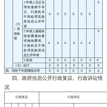
1.申请人无正当
0
理由逾期不补
正、行政机关
0
0
0
0
0
0
不再处理其政
府信息公开申
（六
请
）其
2.申请人逾期未
0
他处
按收费通知要
理
求缴纳费用、
0
0
0
0
0
0
行政机关不再
处理其政府信
息公开申请
3.其他
0
0
0
0
0
0
0
（七）总计
0
0
0
0
0
0
0
四、结转下年度继续办理
0
0
0
0
0
0
0
四、政府信息公开行政复议、行政诉讼情
况
行政复议
行政诉讼