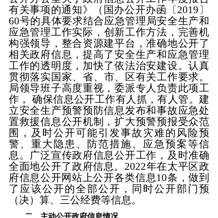
有关事项的通知》（国办公开办函〔
2019〕
60号的具体要求结合
应急管理
局安全生产
和
应急管理
工作实际，创新工作方法，完善机
构强领导，整合资源建平台，准确地公开了
相关政府信息，提高了
安全生产和应急管理
工作的透明度，加快了依法治安建设。认真
贯彻落实
国家、省、市、区有关工作要求
。
局领导班子高度重视，委派专人负责此项工
作，
确保信息公开工作有人抓，有人管。建
立安全生产预警预防信息发布和事故应急处
置救援信息公开机制，扩大预警预报受众范
围，及时公开可能引发事故灾难的风险预
警、重大隐患、防范措施、应急预案等信
息。广泛宣传政府信息公开工作，及时准确
全面地公开了政府信息。
20
22
年在太平区政
府信息公开网站上公开各类信息
10
条，做到
了应该公开的全部公开，同时公开部门预
（决）算、三公经费等信息。
二、主动公开政府信息情况