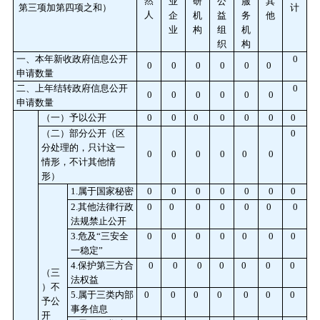
然
业
研
公
服
其
第三项加第四项之和）
计
人
企
机
益
务
他
业
构
组
机
织
构
一、本年新收政府信息公开
0
0
0
0
0
0
0
申请数量
二、上年结转政府信息公开
0
0
0
0
0
0
0
申请数量
（一）予以公开
0
0
0
0
0
0
0
（二）部分公开
（区
0
分处理的，只计这一
0
0
0
0
0
0
情形，不计其他情
形）
1.属于国家秘密
0
0
0
0
0
0
0
2.其他法律行政
0
0
0
0
0
0
0
法规禁止公开
3.危及“三安全
0
0
0
0
0
0
0
一稳定”
4.保护第三方合
0
0
0
0
0
0
0
（三
法权益
）不
5.属于三类内部
0
0
0
0
0
0
0
予公
事务信息
开