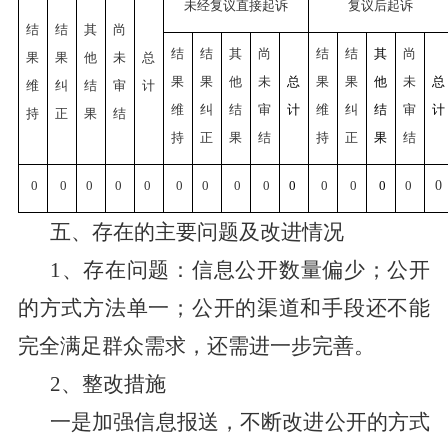
未经复议直接起诉
复议后起诉
结
结
其
尚
结
结
其
尚
结
结
其
尚
果
果
他
未
总
果
果
他
未
总
果
果
他
未
总
维
纠
结
审
计
维
纠
结
审
计
维
纠
结
审
计
持
正
果
结
持
正
果
结
持
正
果
结
0
0
0
0
0
0
0
0
0
0
0
0
0
0
0
五、存在的主要问题及改进情况
1、存在问题：
信息公开数量偏少；
公开
的方式方法单一；公开的渠道和手段还不能
完全满足群众需求，还需进一步完善。
2、整改措施
一是
加强信息报送，
不断改进公开的方式