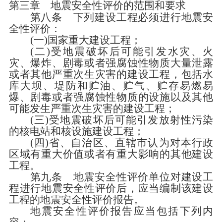
第三章 地震安全性评价的范围和要求
第八条
下列建设工程必须进行地震安
全性评价：
(
一
)
国家重大建设工程；
(
二
)
受地震破坏后可能引发水灾、火
灾、爆炸、剧毒或者强腐蚀性物质大量泄露
或者其他严重次生灾害的建设工程，包括水
库大坝、堤防和贮油、贮气、贮存易燃易
爆、剧毒或者强腐蚀性物质的设施以及其他
可能发生严重次生灾害的建设工程；
(
三
)
受地震破坏后可能引发放射性污染
的核电站和核设施建设工程；
(
四
)
省、自治区、直辖市认为对本行政
区域有重大价值或者有重大影响的其他建设
工程。
第九条
地震安全性评价单位对建设工
程进行地震安全性评价后，应当编制该建设
工程的地震安全性评价报告。
地震安全性评价报告应当包括下列内