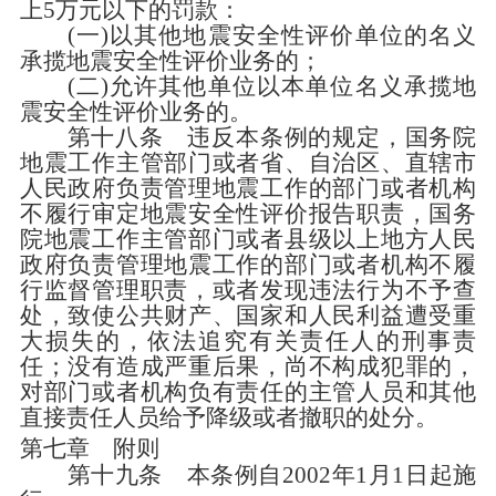
上
5
万元以下的罚款：
(
一
)
以其他地震安全性评价单位的名义
承揽地震安全性评价业务的；
(
二
)
允许其他单位以本单位名义承揽地
震安全性评价业务的。
第十八条
违反本条例的规定，国务院
地震工作主管部门或者省、自治区、直辖市
人民政府负责管理地震工作的部门或者机构
不履行审定地震安全性评价报告职责，国务
院地震工作主管部门或者县级以上地方人民
政府负责管理地震工作的部门或者机构不履
行监督管理职责，或者发现违法行为不予查
处，致使公共财产、国家和人民利益遭受重
大损失的，依法追究有关责任人的刑事责
任；没有造成严重后果，尚不构成犯罪的，
对部门或者机构负有责任的主管人员和其他
直接责任人员给予降级或者撤职的处分。
第七章 附则
第十九条
本条例自
2002
年
1
月
1
日起施