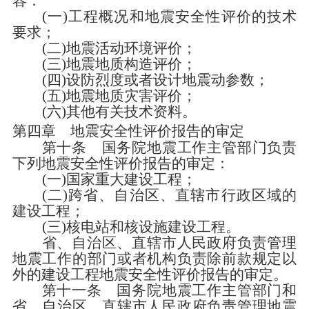
容：
(
一
)
工程概况和地震安全性评价的技术
要求；
(
二
)
地震活动环境评价；
(
三
)
地震地质构造评价；
(
四
)
设防烈度或者设计地震动参数；
(
五
)
地震地质灾害评价；
(
六
)
其他有关技术资料。
第四章 地震安全性评价报告的审定
第十条
国务院地震工作主管部门负责
下列地震安全性评价报告的审定：
(
一
)
国家重大建设工程；
(
二
)
跨省、自治区、直辖市行政区域的
建设工程；
(
三
)
核电站和核设施建设工程。
省、自治区、直辖市人民政府负责管理
地震工作的部门或者机构负责除前款规定以
外的建设工程地震安全性评价报告的审定。
第十一条
国务院地震工作主管部门和
省、自治区、直辖市人民政府负责管理地震