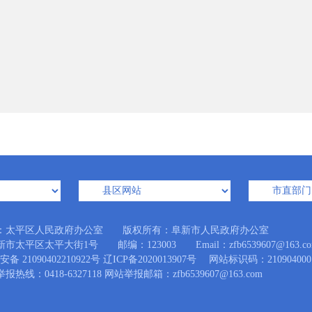
：太平区人民政府办公室 版权所有：阜新市人民政府办公室
市太平区太平大街1号 邮编：123003 Email：zfb6539607@163.co
备 21090402210922号
辽ICP备2020013907号
网站标识码：210904000
热线：0418-6327118 网站举报邮箱：zfb6539607@163.com