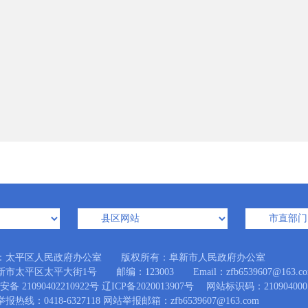
：太平区人民政府办公室 版权所有：阜新市人民政府办公室
市太平区太平大街1号 邮编：123003 Email：zfb6539607@163.co
备 21090402210922号
辽ICP备2020013907号
网站标识码：210904000
热线：0418-6327118 网站举报邮箱：zfb6539607@163.com